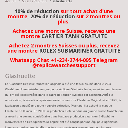
Accueil
/
Suisses Réplique
/
Glashuette
10% de réduction
sur tout achat d'une
montre,
20% de réduction
sur 2 montres ou
plus.
Achetez une montre Suisse, recevez une
montre
CARTIER TANK GRATUITE
Achetez 2 montres Suisses ou plus, recevez
une montre
ROLEX SUBMARINER GRATUITE
Whatsapp Chat +1-234-2744-095 Telegram
@replicawatchessupport
Glashuette
La Glashutte Réplique fabrication originale a été une fois subsumé dans le VEB
Glashütter Uhrenbetriebe, un groupe de réplique Glashutte horlogers et les fournisseurs
qui ont été collectivisées dans le cadre de l'ancien système est-allemand. Après la
réunification, la société a repris son ancien surnom de Glashütte Original, et en 1995, la
fabrication a publié une toute nouvelle collection. Plus tard, il a acheté la marque
Glashütte de l'Union. En 2000, la production a été vendue au groupe suisse Swatch, qui
a investi une somme considérable dans l'espace production extension à Glashütte
mouvements de Headquarters.All origine ont été conçus par une équipe d'ingénieurs
internes expérimentés, tandis que les composants eux comprenant de très rares