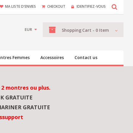
MA LISTE D'ENVIES
CHECKOUT
IDENTIFIEZ-VOUS
EUR
Shopping
Cart -
0
Item
ntres Femmes
Accessoires
Contact us
 2 montres ou plus.
NK GRATUITE
ARINER GRATUITE
ssupport