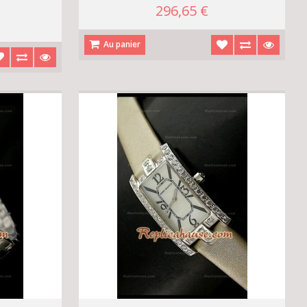
296,65 €
Au panier