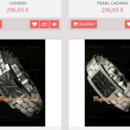
CADRAN
PEARL CADRAN
296,65 €
296,65 €
r
Au panier