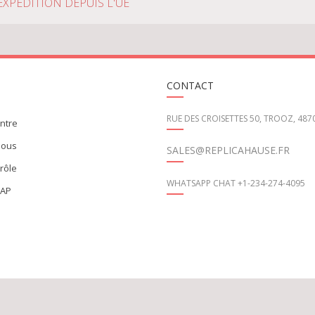
EXPÉDITION DEPUIS L'UE
CONTACT
RUE DES CROISETTES 50, TROOZ, 487
ontre
nous
SALES@REPLICAHAUSE.FR
trôle
WHATSAPP CHAT +1-234-274-4095
MAP