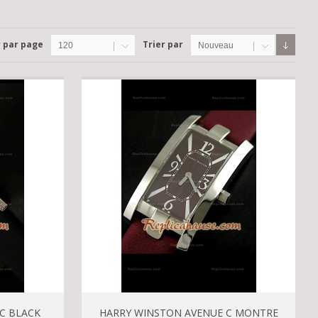
r par page
Trier par
120
Nouveau
C BLACK
HARRY WINSTON AVENUE C MONTRE