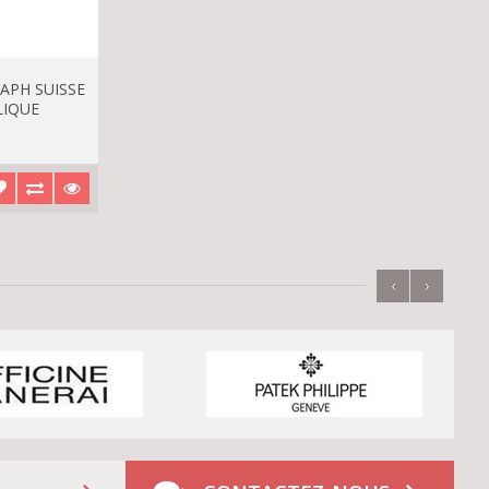
PH SUISSE
LIQUE
‹
›