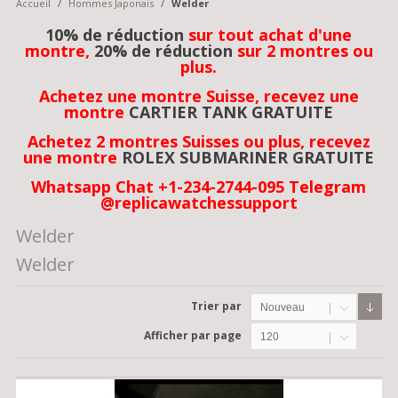
Accueil
/
Hommes Japonais
/
Welder
10% de réduction
sur tout achat d'une
montre,
20% de réduction
sur 2 montres ou
plus.
Achetez une montre Suisse, recevez une
montre
CARTIER TANK GRATUITE
Achetez 2 montres Suisses ou plus, recevez
une montre
ROLEX SUBMARINER GRATUITE
Whatsapp Chat +1-234-2744-095 Telegram
@replicawatchessupport
Welder
Welder
Trier par
Nouveau
Afficher par page
120