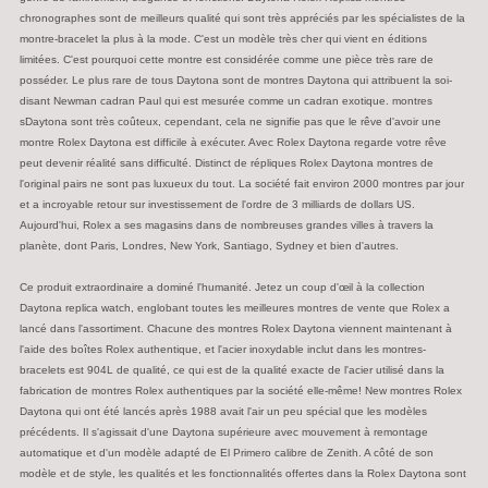
chronographes sont de meilleurs qualité qui sont très appréciés par les spécialistes de la
montre-bracelet la plus à la mode. C'est un modèle très cher qui vient en éditions
limitées. C'est pourquoi cette montre est considérée comme une pièce très rare de
posséder. Le plus rare de tous Daytona sont de montres Daytona qui attribuent la soi-
disant Newman cadran Paul qui est mesurée comme un cadran exotique. montres
sDaytona sont très coûteux, cependant, cela ne signifie pas que le rêve d'avoir une
montre Rolex Daytona est difficile à exécuter. Avec Rolex Daytona regarde votre rêve
peut devenir réalité sans difficulté. Distinct de répliques Rolex Daytona montres de
l'original pairs ne sont pas luxueux du tout. La société fait environ 2000 montres par jour
et a incroyable retour sur investissement de l'ordre de 3 milliards de dollars US.
Aujourd'hui, Rolex a ses magasins dans de nombreuses grandes villes à travers la
planète, dont Paris, Londres, New York, Santiago, Sydney et bien d'autres.
Ce produit extraordinaire a dominé l'humanité. Jetez un coup d'œil à la collection
Daytona replica watch, englobant toutes les meilleures montres de vente que Rolex a
lancé dans l'assortiment. Chacune des montres Rolex Daytona viennent maintenant à
l'aide des boîtes Rolex authentique, et l'acier inoxydable inclut dans les montres-
bracelets est 904L de qualité, ce qui est de la qualité exacte de l'acier utilisé dans la
fabrication de montres Rolex authentiques par la société elle-même! New montres Rolex
Daytona qui ont été lancés après 1988 avait l'air un peu spécial que les modèles
précédents. Il s'agissait d'une Daytona supérieure avec mouvement à remontage
automatique et d'un modèle adapté de El Primero calibre de Zenith. A côté de son
modèle et de style, les qualités et les fonctionnalités offertes dans la Rolex Daytona sont