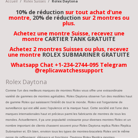
Accueil
/
Rolex Suisses
/
Rolex Daytona
10% de réduction
sur tout achat d'une
montre,
20% de réduction
sur 2 montres ou
plus.
Achetez une montre Suisse, recevez une
montre
CARTIER TANK GRATUITE
Achetez 2 montres Suisses ou plus, recevez
une montre
ROLEX SUBMARINER GRATUITE
Whatsapp Chat +1-234-2744-095 Telegram
@replicawatchessupport
Rolex Daytona
Comme l'un des meilleurs marques de montres Rolex vous offre une extraordinaire
variété de gammes de montres agréables. Rolex Daytona observe l'un des modèles haut
de gamme Rolex qui saisissent l'intérêt de tout le monde. Rolex est l'organisme de
surveillance qui est allié avec l'opulence et la marque haut. Cette société est l'une des
marques internationales haut et précieux parmi les fabricants de montres de tous les
mondes. Actuellement, il ya une popularité croissante pour diverses montres Rolex et un
nombre important de clients chassent souvent pour Rolex Daytona replica Rolex Replica
Submariner et. Eh bien, environ tous les types de montres-bracelets Rolex ont le même
genre de raffinement, élégance et fonctions. Daytona Rolex Replica montres