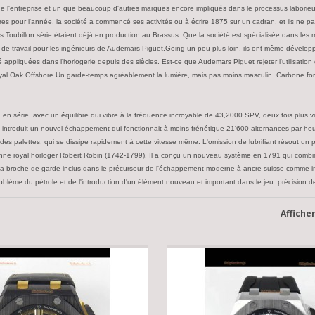
e l'entreprise et un que beaucoup d'autres marques encore impliqués dans le processus laborieux d
s pour l'année, la société a commencé ses activités ou à écrire 1875 sur un cadran, et ils ne pas 
s Toubillon série étaient déjà en production au Brassus. Que la société est spécialisée dans les
 de travail pour les ingénieurs de Audemars Piguet.Going un peu plus loin, ils ont même déve
t été appliquées dans l'horlogerie depuis des siècles. Est-ce que Audemars Piguet rejeter l'utili
 Royal Oak Offshore Un garde-temps agréablement la lumière, mais pas moins masculin. Carbone f
n série, avec un équilibre qui vibre à la fréquence incroyable de 43,2000 SPV, deux fois plus 
 a introduit un nouvel échappement qui fonctionnait à moins frénétique 21'600 alternances par
des palettes, qui se dissipe rapidement à cette vitesse même. L'omission de lubrifiant résout u
ienne royal horloger Robert Robin (1742-1799). Il a conçu un nouveau système en 1791 qui comb
s et la broche de garde inclus dans le précurseur de l'échappement moderne à ancre suisse com
ème du pétrole et de l'introduction d'un élément nouveau et important dans le jeu: précision d
Affiche