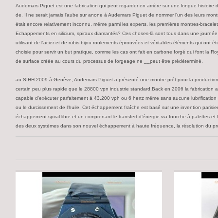
Audemars Piguet est une fabrication qui peut regarder en arrière sur une longue histoire d
de. Il ne serait jamais l'aube sur anone à Audemars Piguet de nommer l'un des leurs montre
était encore relativement inconnu, même parmi les experts, les premières montres-bracelet
Echappements en silicium, spiraux diamantés? Ces choses-là sont tous dans une journée
utilisant de l'acier et de rubis bijou roulements éprouvées et véritables éléments qui on
choisie pour servir un but pratique, comme les cas ont fait en carbone forgé qui font la
de surface créée au cours du processus de forgeage ne __peut être prédéterminé.
au SIHH 2009 à Genève, Audemars Piguet a présenté une montre prêt pour la production e
certain peu plus rapide que le 28800 vpn industrie standard.Back en 2006 la fabrication
capable d'exécuter parfaitement à 43,200 vph ou 6 hertz même sans aucune lubrification 
ou le durcissement de l'huile. Cet échappement fraîche est basé sur une invention paris
échappement-spiral libre et un comprenant le transfert d'énergie via fourche à palette
des deux systèmes dans son nouvel échappement à haute fréquence, la résolution du probl