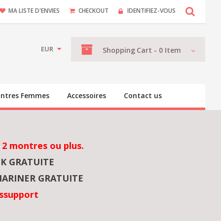
MA LISTE D'ENVIES
CHECKOUT
IDENTIFIEZ-VOUS
EUR
Shopping
Cart -
0
Item
ntres Femmes
Accessoires
Contact us
 2 montres ou plus.
NK GRATUITE
ARINER GRATUITE
ssupport