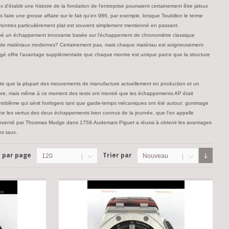
'établir une histoire de la fondation de l'entreprise pourraient certainement être jaloux
faire une grosse affaire sur le fait qu'en 986, par exemple, lorsque Toubillon le terme
 montres particulièrement plat est souvent simplement mentionné en passant.
loppé un échappement innovante basée sur l'échappement de chronomètre classique
sation de matériaux modernes? Certainement pas, mais chaque matériau est soigneusement
orgé offre l'avantage supplémentaire que chaque montre est unique parce que la structure
vite que la plupart des mouvements de manufacture actuellement en production et un
 heure, mais même à ce moment des tests ont montré que les échappements AP était
n problème qui sévit horlogers tant que garde-temps mécaniques ont été autour: gommage
ine les vertus des deux échappements bien connus de la journée, que l'on appelle
me inventé par Thosmas Mudge dans 1759.Audemars Piguet a réussi à obtenir les avantages
es taux.
r par page
Trier par
120
Nouveau