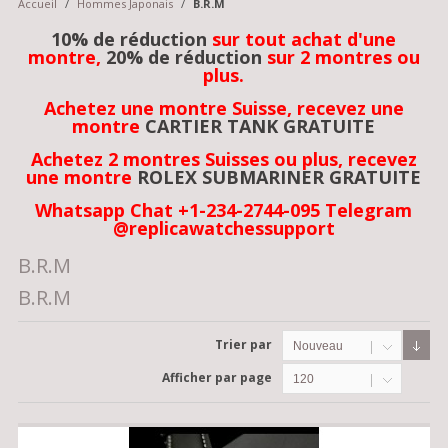
Accueil
/
Hommes Japonais
/
B.R.M
10% de réduction
sur tout achat d'une
montre,
20% de réduction
sur 2 montres ou
plus.
Achetez une montre Suisse, recevez une
montre
CARTIER TANK GRATUITE
Achetez 2 montres Suisses ou plus, recevez
une montre
ROLEX SUBMARINER GRATUITE
Whatsapp Chat +1-234-2744-095 Telegram
@replicawatchessupport
B.R.M
B.R.M
Trier par
Nouveau
Afficher par page
120