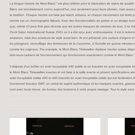
La longue histoire de Mont-Blanc'' est plus célèbre pour la fabrication de stylos de qual
Blanc est mondialement connu aujourd'hui, non seulement pour leurs plumes, mais aussi pou
la tradition. Chaque montre est faite par watch artisans, et chaque mouvement est testé p
montre est un chronographe flyback. Avec des fonctionnalités de pointe et un design innovan
que, même s'il peut être plus récente que les autres marques de montres de luxe, il ne manq
Clock Salon International Suisse 2001 où il a été reçu avec enthousiasme. Il est à remon
amateurs, mais des amateurs de style aussi bien. Ils ont présenté une surface d'argent et co
les plongeurs: verrouillage des fermetures de la Couronne, à l'échelle de quinze minutes
comme les originaux. Par exemple, le Mont Blanc Timewalker réplique montre suisse dispos
trois sous-cadrans de fonctionnement qui fonctionnent exactement comme le Mont Blanc
Il dispose d'un boîtier en acier inoxydable 440 solide et un bracelet en acier inoxydable 
le Mont Blanc Timewalker exactes et est faite à la taille exacte et pèsent spécifications a
acier inoxydable solide 440 et 440 bracelet en acier inoxydable solide qui est facilement ré
fonctionnel fonction GMT, un cristal de saphir authentique et les marques exactes, gravure
vont avec toute tenue, du bureau des boissons à votre propre mariage. Tout le style sans l