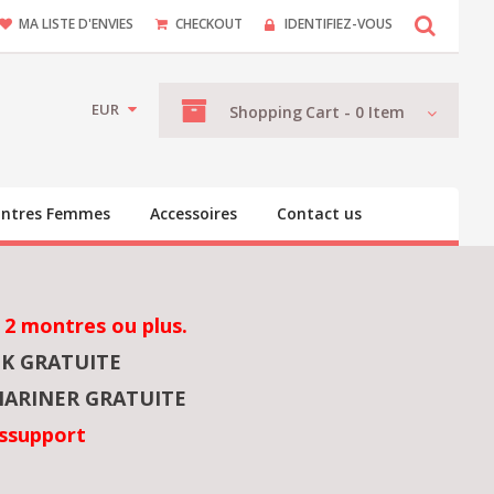
MA LISTE D'ENVIES
CHECKOUT
IDENTIFIEZ-VOUS
EUR
Shopping
Cart -
0
Item
ntres Femmes
Accessoires
Contact us
 2 montres ou plus.
NK GRATUITE
ARINER GRATUITE
ssupport