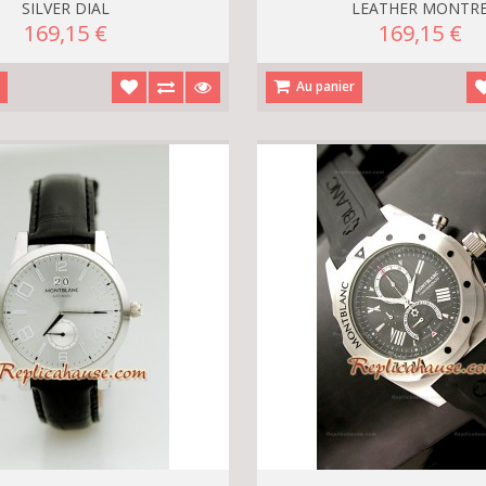
SILVER DIAL
LEATHER MONTR
169,15 €
169,15 €
r
Au panier