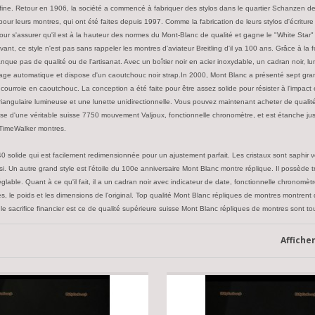
ité fine. Retour en 1906, la société a commencé à fabriquer des stylos dans le quartier Schanzen
r leurs montres, qui ont été faites depuis 1997. Comme la fabrication de leurs stylos d'écriture
our s'assurer qu'il est à la hauteur des normes du Mont-Blanc de qualité et gagne le "White Star
t, ce style n'est pas sans rappeler les montres d'aviateur Breitling d'il ya 100 ans. Grâce à la f
ue pas de qualité ou de l'artisanat. Avec un boîtier noir en acier inoxydable, un cadran noir, lun
tage automatique et dispose d'un caoutchouc noir strap.In 2000, Mont Blanc a présenté sept gran
urroie en caoutchouc. La conception a été faite pour être assez solide pour résister à l'impact et 
 triangulaire lumineuse et une lunette unidirectionnelle. Vous pouvez maintenant acheter de qual
e d'une véritable suisse 7750 mouvement Valjoux, fonctionnelle chronomètre, et est étanche jusq
 TimeWalker montres.
440 solide qui est facilement redimensionnée pour un ajustement parfait. Les cristaux sont saphir 
insi. Un autre grand style est l'étoile du 100e anniversaire Mont Blanc montre réplique. Il possède
glable. Quant à ce qu'il fait, il a un cadran noir avec indicateur de date, fonctionnelle chronomèt
s, le poids et les dimensions de l'original. Top qualité Mont Blanc répliques de montres montrent
e sacrifice financier est ce de qualité supérieure suisse Mont Blanc répliques de montres sont tou
Affiche