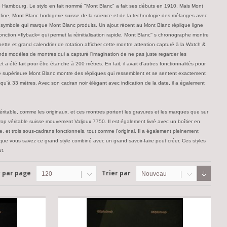
 de Hambourg. Le stylo en fait nommé "Mont Blanc" a fait ses débuts en 1910. Mais Mont
 fine, Mont Blanc horlogerie suisse de la science et de la technologie des mélanges avec
" symbole qui marque Mont Blanc produits. Un ajout récent au Mont Blanc réplique ligne
onction «flyback» qui permet la réinitialisation rapide, Mont Blanc'' s chronographe montre
ette et grand calendrier de rotation afficher cette montre attention capturé à la Watch &
ds modèles de montres qui a capturé l'imagination de ne pas juste regarder les
a été fait pour être étanche à 200 mètres. En fait, il avait d'autres fonctionnalités pour
ité supérieure Mont Blanc montre des répliques qui ressemblent et se sentent exactement
u'à 33 mètres. Avec son cadran noir élégant avec indication de la date, il a également
véritable, comme les originaux, et ces montres portent les gravures et les marques que sur
 trop véritable suisse mouvement Valjoux 7750. Il est également livré avec un boîtier en
re, et trois sous-cadrans fonctionnels, tout comme l'original. Il a également pleinement
 que vous savez ce grand style combiné avec un grand savoir-faire peut créer. Ces styles
t.
r par page
Trier par
120
Nouveau