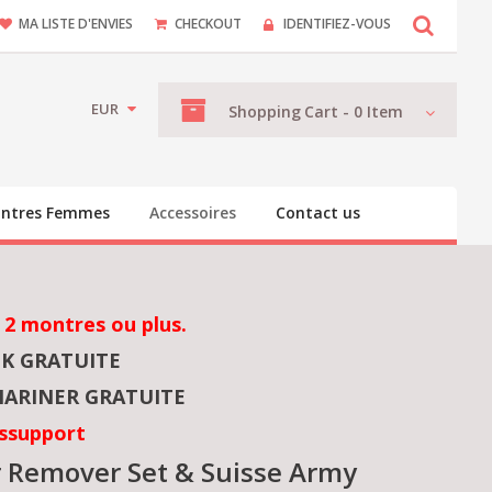
MA LISTE D'ENVIES
CHECKOUT
IDENTIFIEZ-VOUS
EUR
Shopping
Cart -
0
Item
ntres Femmes
Accessoires
Contact us
 2 montres ou plus.
NK GRATUITE
ARINER GRATUITE
ssupport
r Remover Set & Suisse Army