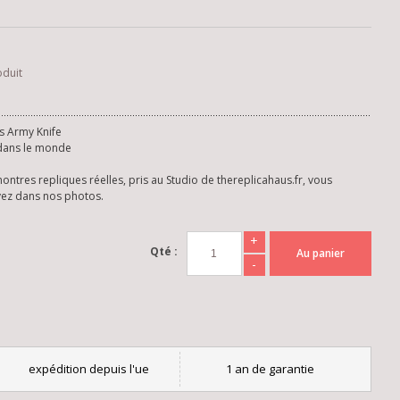
oduit
s Army Knife
 dans le monde
ntres repliques réelles, pris au Studio de thereplicahaus.fr, vous
yez dans nos photos.
+
Qté :
Au panier
-
expédition depuis l'ue
1 an de garantie