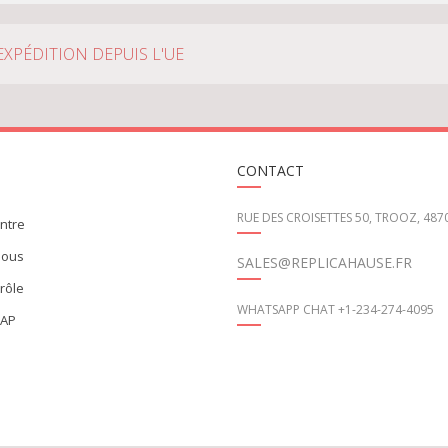
EXPÉDITION DEPUIS L'UE
CONTACT
RUE DES CROISETTES 50, TROOZ, 487
ontre
nous
SALES@REPLICAHAUSE.FR
trôle
WHATSAPP CHAT +1-234-274-4095
MAP