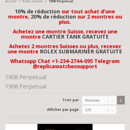
Accueil
/
Rolex Suisses
/
1908 Perpetual
10% de réduction
sur tout achat d'une
montre,
20% de réduction
sur 2 montres ou
plus.
Achetez une montre Suisse, recevez une
montre
CARTIER TANK GRATUITE
Achetez 2 montres Suisses ou plus, recevez
une montre
ROLEX SUBMARINER GRATUITE
Whatsapp Chat +1-234-2744-095 Telegram
@replicawatchessupport
1908 Perpetual
1908 Perpetual
Trier par
Nouveau
Afficher par page
120