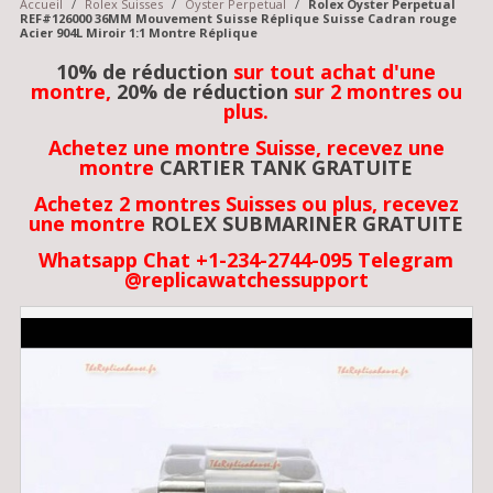
Accueil
/
Rolex Suisses
/
Oyster Perpetual
/
Rolex Oyster Perpetual
REF#126000 36MM Mouvement Suisse Réplique Suisse Cadran rouge
Acier 904L Miroir 1:1 Montre Réplique
10% de réduction
sur tout achat d'une
montre,
20% de réduction
sur 2 montres ou
plus.
Achetez une montre Suisse, recevez une
montre
CARTIER TANK GRATUITE
Achetez 2 montres Suisses ou plus, recevez
une montre
ROLEX SUBMARINER GRATUITE
Whatsapp Chat +1-234-2744-095 Telegram
@replicawatchessupport