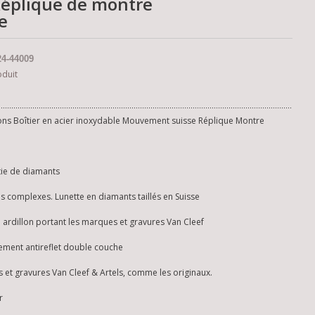
Réplique de montre
e
4-44009
oduit
ons Boîtier en acier inoxydable Mouvement suisse Réplique Montre
rtie de diamants
ès complexes. Lunette en diamants taillés en Suisse
e ardillon portant les marques et gravures Van Cleef
tement antireflet double couche
et gravures Van Cleef & Artels, comme les originaux.
r